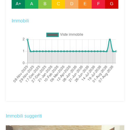
A+
A
B
C
D
E
F
G
Immobili
Immobili suggeriti