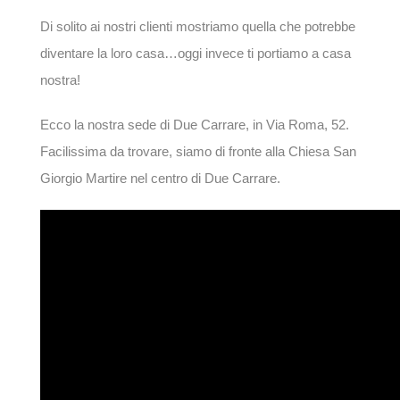
Di solito ai nostri clienti mostriamo quella che potrebbe
diventare la loro casa…oggi invece ti portiamo a casa
nostra!
Ecco la nostra sede di Due Carrare, in Via Roma, 52.
Facilissima da trovare, siamo di fronte alla Chiesa San
Giorgio Martire nel centro di Due Carrare.