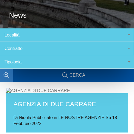
News
Località
Contratto
Tipologia
CERCA
AGENZIA DI DUE CARRARE
Di
Nicola
Pubblicato in
LE NOSTRE AGENZIE
Su
18
Febbraio 2022