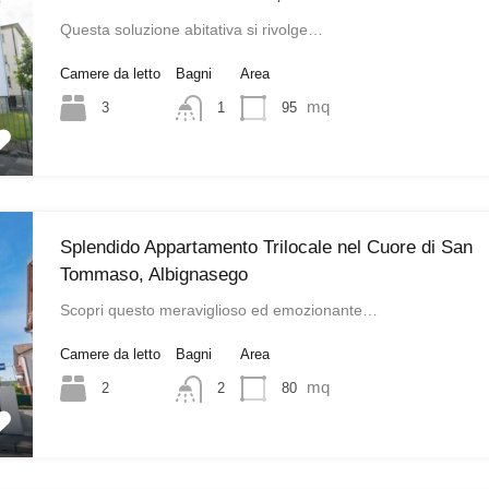
Questa soluzione abitativa si rivolge…
Camere da letto
Bagni
Area
mq
3
95
1
Splendido Appartamento Trilocale nel Cuore di San
Tommaso, Albignasego
Scopri questo meraviglioso ed emozionante…
Camere da letto
Bagni
Area
mq
2
80
2