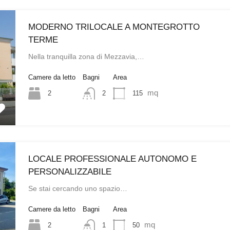
MODERNO TRILOCALE A MONTEGROTTO
TERME
Nella tranquilla zona di Mezzavia,…
Camere da letto
Bagni
Area
mq
2
115
2
LOCALE PROFESSIONALE AUTONOMO E
PERSONALIZZABILE
Se stai cercando uno spazio…
Camere da letto
Bagni
Area
mq
2
50
1