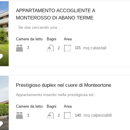
APPARTAMENTO ACCOGLIENTE A
MONTEROSSO DI ABANO TERME
Se stai cercando una…
Camere da letto
Bagni
Area
mq catastali
3
115
2
Prestigioso duplex nel cuore di Monteortone
Appartamento inserito nella prestigiosa ed…
Camere da letto
Bagni
Area
mq calpestabili
3
140
2