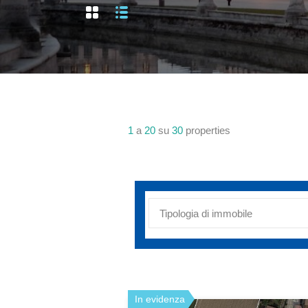
1
a
20
su
30
properties
Tipologia di immobile
In evidenza