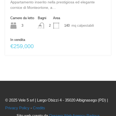
Appartamento inserito nella prestigiosa ed elegante
cornice di Monteortone, a…
Camere da letto
Bagni
Area
3
140
mq calpestabili
2
In vendita
€259,000
© 2025 Vele 5 srl | Largo Obizzi 4 - 35020 Albignasego (PD) |
Privacy Policy
-
Credits
Sito web creato da
Orezero Web Agency Padova