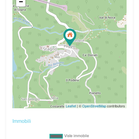
−
Leaflet
| ©
OpenStreetMap
contributors
Immobili