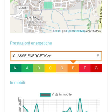
Leaflet
| ©
OpenStreetMap
contributors
Prestazioni energetiche
CLASSE ENERGETICA:
E
A+
A
B
C
D
E
F
G
Immobili