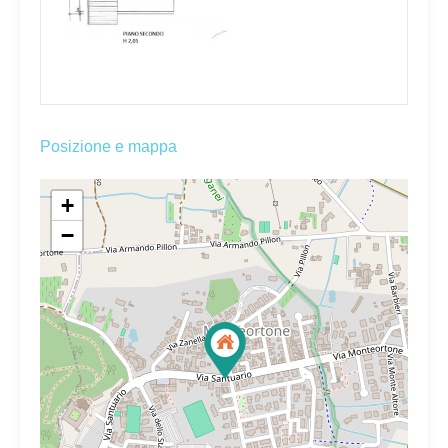
Posizione e mappa
+
−