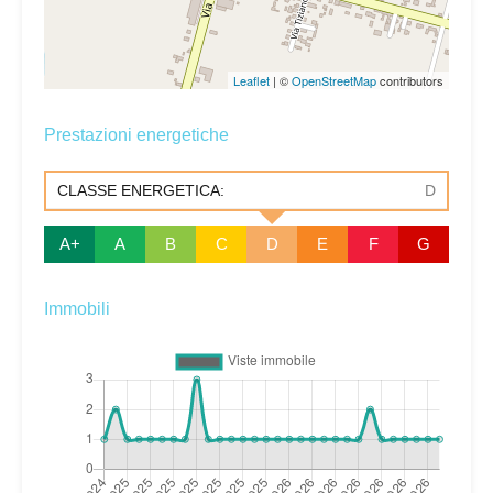
Leaflet
| ©
OpenStreetMap
contributors
Prestazioni energetiche
CLASSE ENERGETICA:
D
A+
A
B
C
D
E
F
G
Immobili