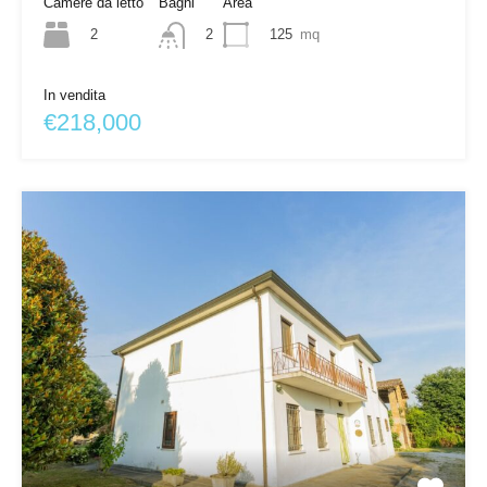
Camere da letto
Bagni
Area
2
125
mq
2
In vendita
€218,000