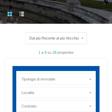
Dal più Recente al più Vecchio
1
a
9
su
28
properties
Tipologia di immobile
Località
Contratto