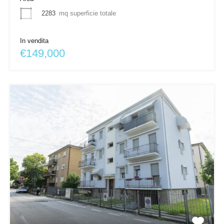
2283
mq superficie totale
In vendita
€149,000