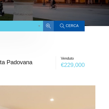
CERCA
Venduto
nta Padovana
€229,000