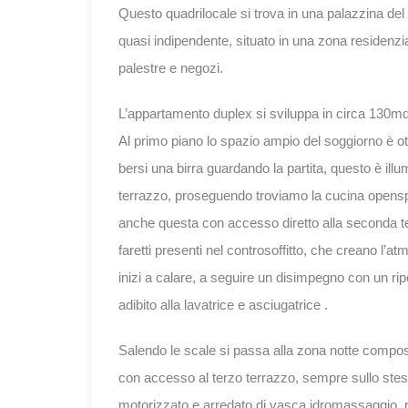
Questo quadrilocale si trova in una palazzina de
quasi indipendente, situato in una zona residenzial
palestre e negozi.
L’appartamento duplex si sviluppa in circa 130mq s
Al primo piano lo spazio ampio del soggiorno è o
bersi una birra guardando la partita, questo è ill
terrazzo, proseguendo troviamo la cucina opensp
anche questa con accesso diretto alla seconda te
faretti presenti nel controsoffitto, che creano l’a
inizi a calare, a seguire un disimpegno con un ri
adibito alla lavatrice e asciugatrice .
Salendo le scale si passa alla zona notte compo
con accesso al terzo terrazzo, sempre sullo ste
motorizzato e arredato di vasca idromassaggio, ri