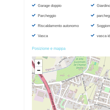
Garage doppio
Giardin
Parcheggio
parchegg
Riscaldamento autonomo
Soggior
Vasca
vasca i
Posizione e mappa
+
−