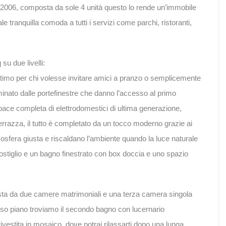
l 2006, composta da sole 4 unità questo lo rende un’immobile
e tranquilla comoda a tutti i servizi come parchi, ristoranti,
u due livelli:
ttimo per chi volesse invitare amici a pranzo o semplicemente
uminato dalle portefinestre che danno l’accesso al primo
ace completa di elettrodomestici di ultima generazione,
rrazza, il tutto è completato da un tocco moderno grazie ai
tmosfera giusta e riscaldano l’ambiente quando la luce naturale
postiglio e un bagno finestrato con box doccia e uno spazio
sta da due camere matrimoniali e una terza camera singola
sso piano troviamo il secondo bagno con lucernario
vestita in mosaico, dove potrai rilassarti dopo una lunga