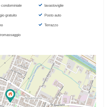
o condominiale
lavastoviglie
io gratuito
Posto auto
no
Terrazzo
dromassaggio