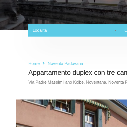
Località
C
Home
Noventa Padovana
Appartamento duplex con tre ca
Via Padre Massimiliano Kolbe, Noventana, Noventa Pa