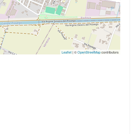
Leaflet
| ©
OpenStreetMap
contributors