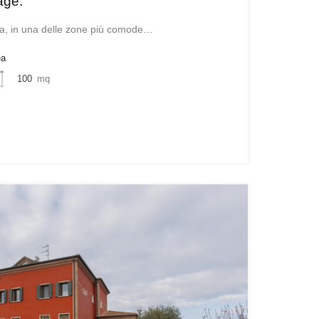
age.
lla, in una delle zone più comode…
ea
100
mq