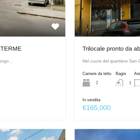
 TERME
Trilocale pronto da ab
 lungo…
Nel cuore del quartiere San 
Camere da letto
Bagni
Ar
2
1
In vendita
€165,000