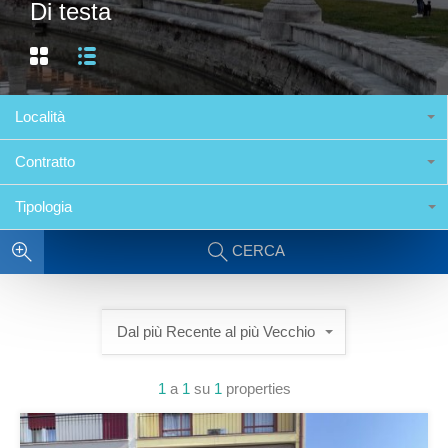
Di testa
Località
Contratto
Tipologia
CERCA
Dal più Recente al più Vecchio
1
a
1
su
1
properties