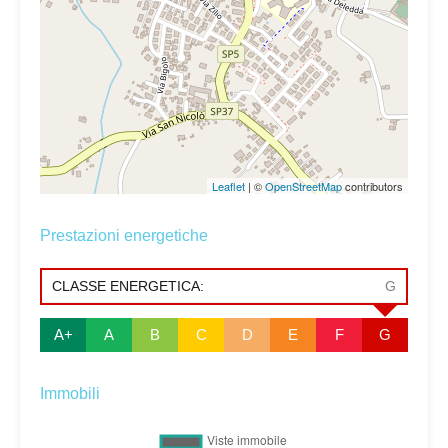
Leaflet
| ©
OpenStreetMap
contributors
Prestazioni energetiche
CLASSE ENERGETICA:
G
A+
A
B
C
D
E
F
G
Immobili