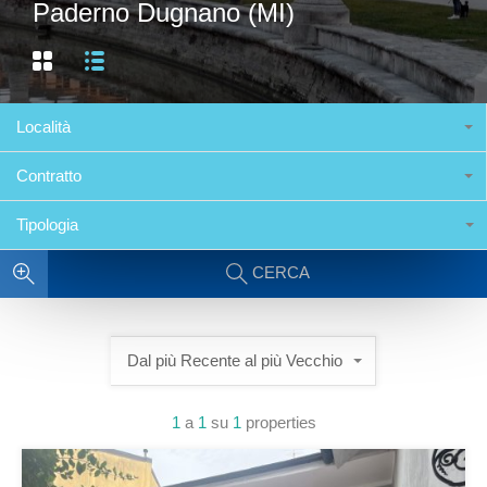
Paderno Dugnano (MI)
Località
Contratto
Tipologia
CERCA
Dal più Recente al più Vecchio
1
a
1
su
1
properties