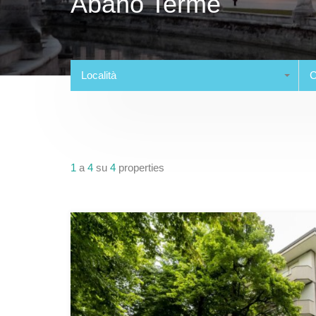
Abano Terme
Località
C
1
a
4
su
4
properties