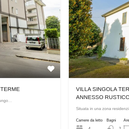
 TERME
VILLA SINGOLA TE
ANNESSO RUSTICO
 lungo…
Situata in una zona residenz
Camere da letto
Bagni
Ar
4
2