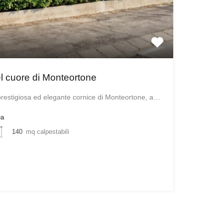
el cuore di Monteortone
prestigiosa ed elegante cornice di Monteortone, a…
ea
140
mq calpestabili