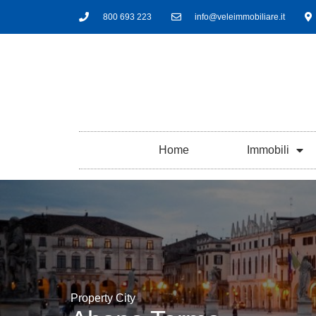
800 693 223
info@veleimmobiliare.it
Home
Immobili
Property City