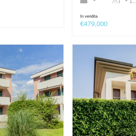
In vendita
€479,000