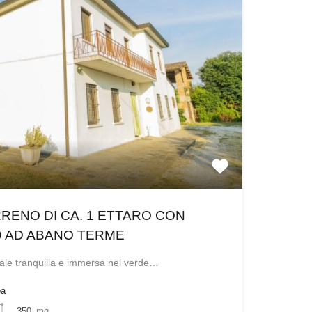
RRENO DI CA. 1 ETTARO CON
 AD ABANO TERME
iale tranquilla e immersa nel verde…
ea
350
mq