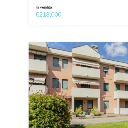
In vendita
€218,000