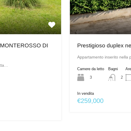
 MONTEROSSO DI
Prestigioso duplex n
Appartamento inserito nella 
atta…
Camere da letto
Bagni
Ar
3
2
In vendita
€259,000