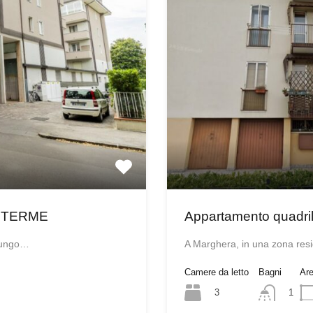
 TERME
Appartamento quadri
 lungo…
A Marghera, in una zona res
Camere da letto
Bagni
Ar
3
1