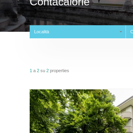
Contacalorie
Località
C
1
a
2
su
2
properties