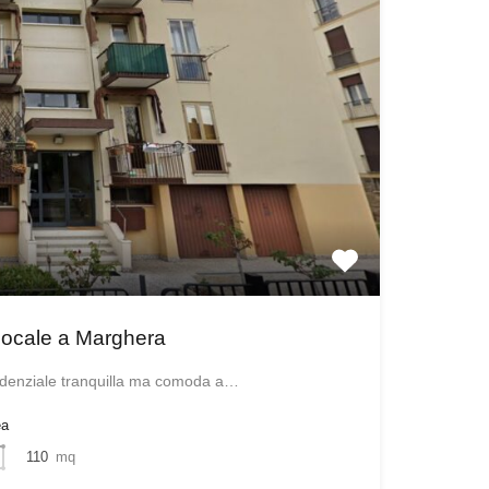
locale a Marghera
idenziale tranquilla ma comoda a…
ea
110
mq